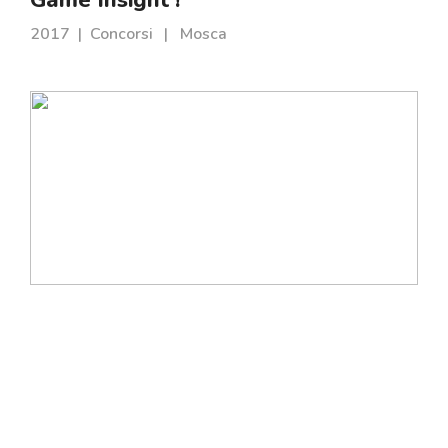
2017
|
Concorsi
|
Mosca
Batimat | Atlas Concorde
2017
|
Allestimenti
|
Mosca