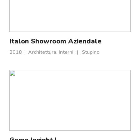
Italon Showroom Aziendale
2018
|
Architettura, Interni
|
Stupino
Game Insight !