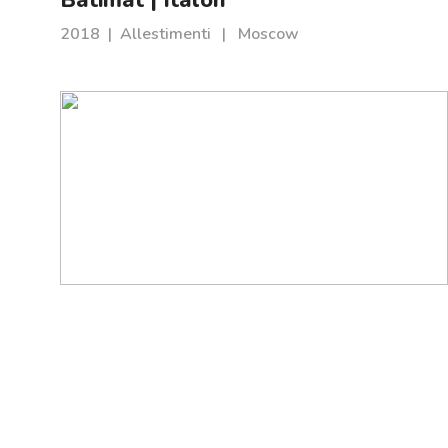
2018
|
Allestimenti
|
Moscow
Batimat | Italon
2017
|
Allestimenti
|
Mosca