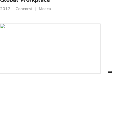
2017
|
Concorsi
|
Mosca
Batimat | Italon
2016
|
Allestimenti
|
Mosca