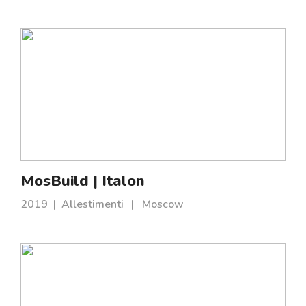
MosBuild | Italon
2019
|
Allestimenti
|
Moscow